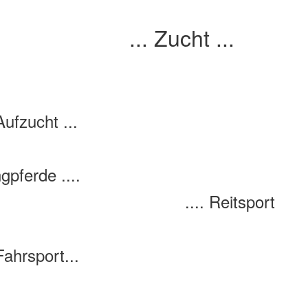
... Zucht ...
.. Aufzucht ..
..
gpferde ....
.... Reitspor
 Fahrsport...