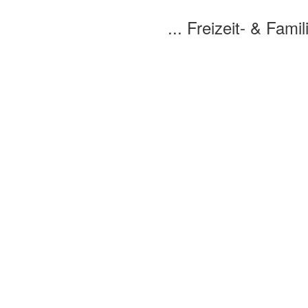
... Freizeit- & Familienpf
tall