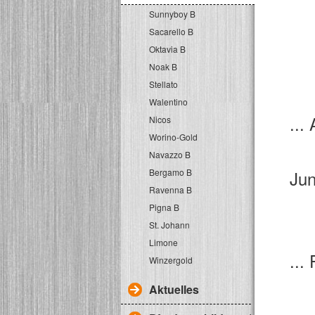
Sunnyboy B
Sacarello B
Oktavia B
Noak B
Stellato
Walentino
.
Nicos
Worino-Gold
Navazzo B
Bergamo B
Jun
Ravenna B
Pigna B
St. Johann
Limone
...
Winzergold
Aktuelles