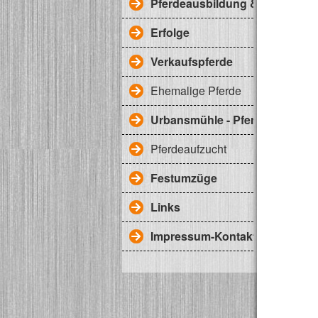
Pferdeausbildung & Training
Erfolge
Verkaufspferde
Ehemalige Pferde
Urbansmühle - Pferdepensionss
Pferdeaufzucht
Festumzüge
Links
Impressum-Kontakt