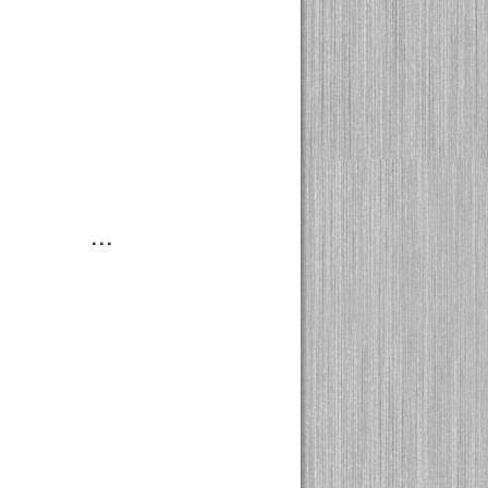
.
.
t