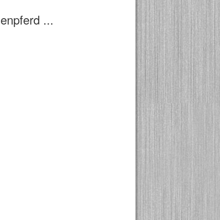
erd ...